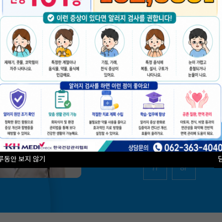
층별안내
편리한 검진을 위한
검진센터의 층별안내입
B2
B1
1F
3F
4F
5F
루동안 보지 않기
7F
8F